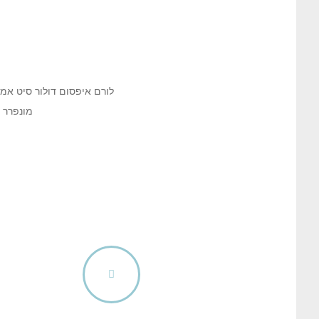
לורם איפסום דולור סיט אמט
מונפרר ס