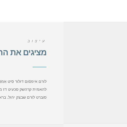
עיצוב
מציגים את הה
לורם איפסום דולור סיט אמט,
להאמית קרהשק סכעיט דז מא,
סוברט לורם שבצק יהול. ברא