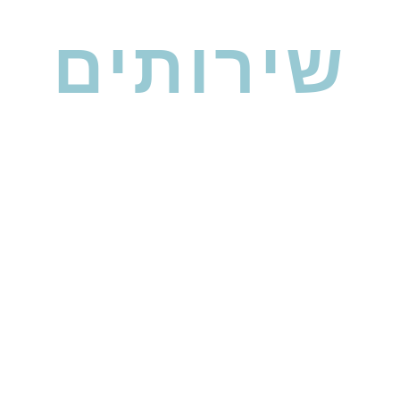
שירותים
תה נתקע עם משימות פשוטות, ולא יודע מה הצעד הב
המקצועית שלנו, לעולם לא תהיה אובד עצות שוב.