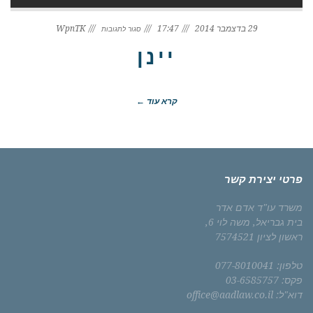
על
יינן
29 בדצמבר 2014
17:47
WpnTK
סגור לתגובות
יינן
קרא עוד ←
פרטי יצירת קשר
משרד עו"ד אדם אדר
בית גבריאל, משה לוי 6,
ראשון לציון 7574521
טלפון: 077-8010041
פקס: 03-6585757
דוא"ל: office@aadlaw.co.il