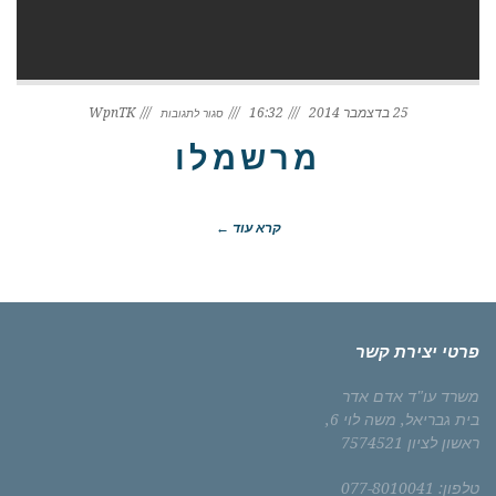
על
מרשמלו
25 בדצמבר 2014
16:32
WpnTK
סגור לתגובות
מרשמלו
קרא עוד ←
פרטי יצירת קשר
משרד עו"ד אדם אדר
בית גבריאל, משה לוי 6,
ראשון לציון 7574521
טלפון: 077-8010041